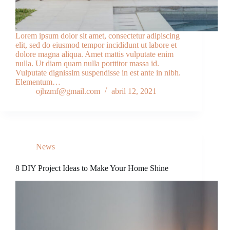
Lorem ipsum dolor sit amet, consectetur adipiscing
elit, sed do eiusmod tempor incididunt ut labore et
dolore magna aliqua. Amet mattis vulputate enim
nulla. Ut diam quam nulla porttitor massa id.
Vulputate dignissim suspendisse in est ante in nibh.
Elementum…
ojhzmf@gmail.com
abril 12, 2021
News
8 DIY Project Ideas to Make Your Home Shine