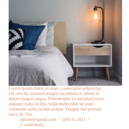
Lorem ipsum dolor sit amet, consectetur adipiscing
elit, sed do eiusmod tempor incididunt ut labore et
dolore magna aliqua. Pellentesque eu tincidunt tortor
aliquam nulla facilisi. Sollicitudin nibh sit amet
commodo nulla facilisi nullam. Feugiat nisl pretium
fusce id. Dui…
ojhzmf@gmail.com
abril 9, 2021
1 comentario