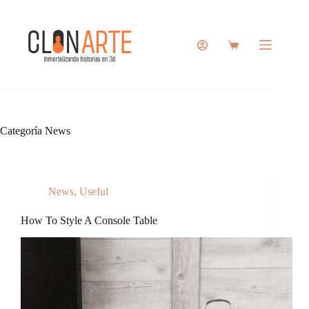
Saltar
al
contenido
Carro
de
compra
Categoría
News
News
,
Useful
How To Style A Console Table