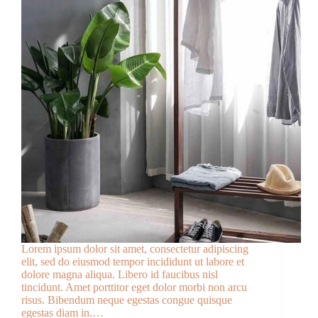
Lorem ipsum dolor sit amet, consectetur adipiscing
elit, sed do eiusmod tempor incididunt ut labore et
dolore magna aliqua. Libero id faucibus nisl
tincidunt. Amet porttitor eget dolor morbi non arcu
risus. Bibendum neque egestas congue quisque
egestas diam in.…