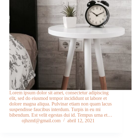
Lorem ipsum dolor sit amet, consectetur adipiscing
elit, sed do eiusmod tempor incididunt ut labore et
dolore magna aliqua. Pulvinar etiam non quam lacus
suspendisse faucibus interdum. Turpis in eu mi
bibendum. Est velit egestas dui id. Tempus urna et…
ojhzmf@gmail.com
abril 12, 2021